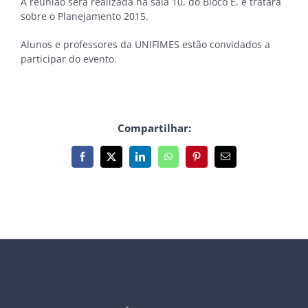
A reunião será realizada na sala 10, do Bloco E, e tratará
sobre o Planejamento 2015.
Alunos e professores da UNIFIMES estão convidados a
participar do evento.
Compartilhar:
Facebook
X
LinkedIn
WhatsApp
Pinterest
E-
mail