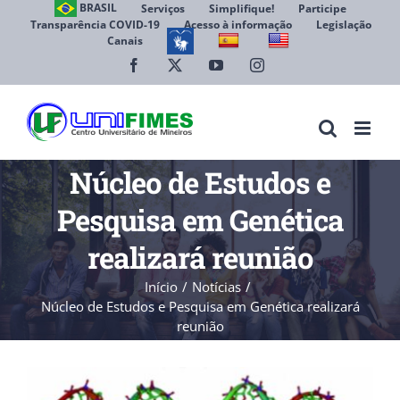
Ir
BRASIL
Serviços
Simplifique!
Participe
Transparência COVID-19
Acesso à informação
Legislação
para
Canais
Abrir 
o
conteúdo
Facebook
X
YouTube
Instagram
Núcleo de Estudos e
Pesquisa em Genética
realizará reunião
Início
Notícias
Núcleo de Estudos e Pesquisa em Genética realizará
reunião
View
Larger