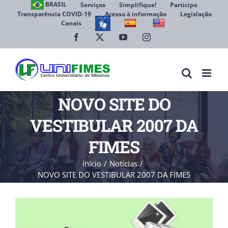
Ir
BRASIL
Serviços
Simplifique!
Participe
Transparência COVID-19
Acesso à informação
Legislação
para
Canais
Abrir 
o
conteúdo
Facebook
X
YouTube
Instagram
NOVO SITE DO
VESTIBULAR 2007 DA
FIMES
Início
Notícias
NOVO SITE DO VESTIBULAR 2007 DA FIMES
View
Larger
Image