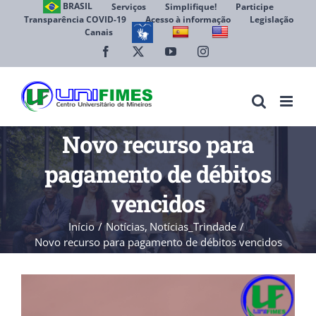
Ir
BRASIL
Serviços
Simplifique!
Participe
Transparência COVID-19
Acesso à informação
Legislação
para
Canais
Abrir 
o
conteúdo
Facebook
X
YouTube
Instagram
Novo recurso para
pagamento de débitos
vencidos
Início
Notícias
Notícias_Trindade
Novo recurso para pagamento de débitos vencidos
View
Larger
Image