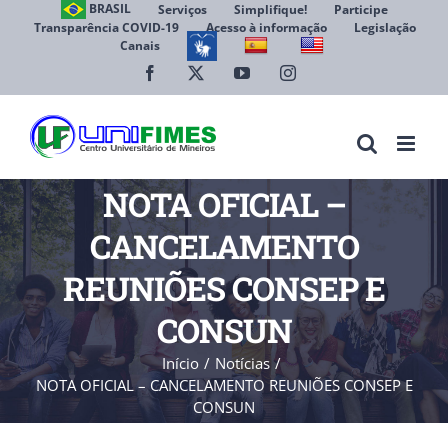
Ir
BRASIL
Serviços
Simplifique!
Participe
Transparência COVID-19
Acesso à informação
Legislação
para
Canais
Abrir 
o
conteúdo
Facebook
X
YouTube
Instagram
NOTA OFICIAL –
CANCELAMENTO
REUNIÕES CONSEP E
CONSUN
Início
Notícias
NOTA OFICIAL – CANCELAMENTO REUNIÕES CONSEP E
CONSUN