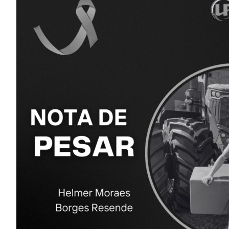
Image