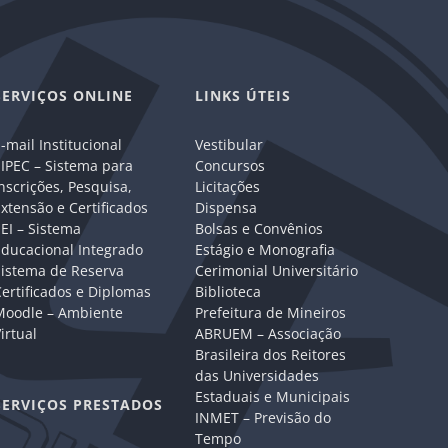
SERVIÇOS ONLINE
LINKS ÚTEIS
-mail Institucional
Vestibular
IPEC – Sistema para
Concursos
nscrições, Pesquisa,
Licitações
xtensão e Certificados
Dispensa
EI – Sistema
Bolsas e Convênios
Educacional Integrado
Estágio e Monografia
Sistema de Reserva
Cerimonial Universitário
ertificados e Diplomas
Biblioteca
Moodle – Ambiente
Prefeitura de Mineiros
irtual
ABRUEM – Associação
Brasileira dos Reitores
das Universidades
Estaduais e Municipais
SERVIÇOS PRESTADOS
INMET – Previsão do
Tempo