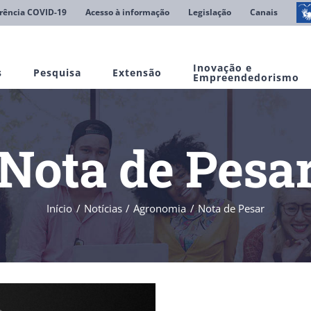
rência COVID-19
Acesso à informação
Legislação
Canais
Inovação e
s
Pesquisa
Extensão
Empreendedorismo
Nota de Pesa
Início
Notícias
Agronomia
Nota de Pesar