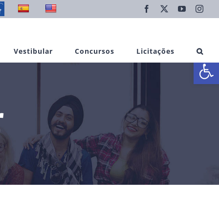
Facebook
X
YouTube
Inst
Vestibular
Concursos
Licitações
Abrir 
r