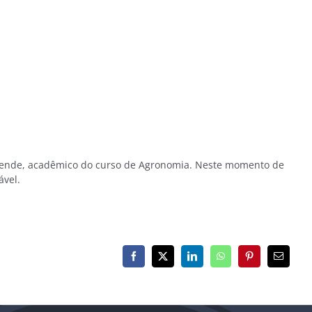
esende, acadêmico do curso de Agronomia. Neste momento de
ável.
Facebook
X
LinkedIn
WhatsApp
Pinterest
E-
mail