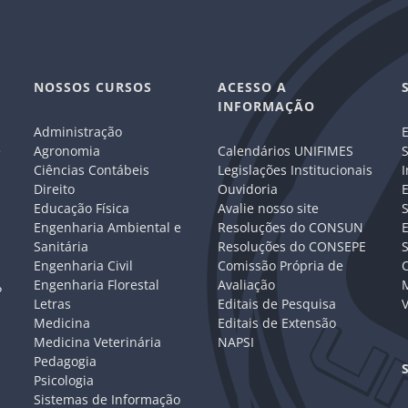
NOSSOS CURSOS
ACESSO A
INFORMAÇÃO
Administração
E
e
Agronomia
Calendários UNIFIMES
S
Ciências Contábeis
Legislações Institucionais
I
Direito
Ouvidoria
E
Educação Física
Avalie nosso site
S
Engenharia Ambiental e
Resoluções do CONSUN
Sanitária
Resoluções do CONSEPE
Engenharia Civil
Comissão Própria de
C
Engenharia Florestal
Avaliação
P
Letras
Editais de Pesquisa
V
Medicina
Editais de Extensão
Medicina Veterinária
NAPSI
Pedagogia
Psicologia
Sistemas de Informação