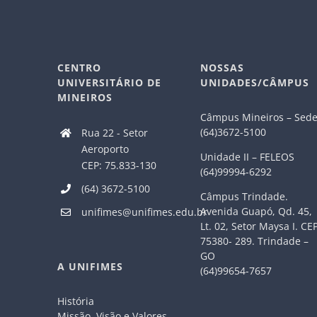
CENTRO
NOSSAS
UNIVERSITÁRIO DE
UNIDADES/CÂMPUS
MINEIROS
Câmpus Mineiros – Sed
(64)3672-5100
Rua 22 - Setor
Aeroporto
Unidade II – FELEOS
CEP: 75.833-130
(64)99994-6292
(64) 3672-5100
Câmpus Trindade.
Avenida Guapó, Qd. 45,
unifimes@unifimes.edu.br
Lt. 02, Setor Maysa I. CE
75380- 289. Trindade –
GO
A UNIFIMES
(64)99654-7657
História
Missão, Visão e Valores