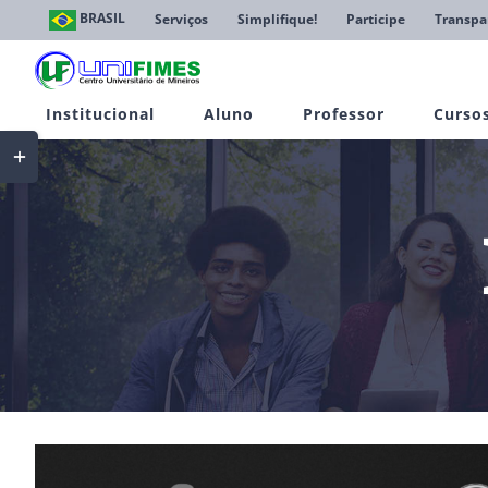
Ir
BRASIL
Serviços
Simplifique!
Participe
Transpa
para
o
conteúdo
Institucional
Aluno
Professor
Curso
Toggle
Sliding
Bar
Area
View
Larger