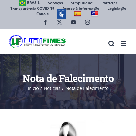
Ir
BRASIL
Serviços
Simplifique!
Participe
Transparência COVID-19
Acesso à informação
Legislação
para
Canais
Abrir 
o
conteúdo
Facebook
X
YouTube
Instagram
Nota de Falecimento
Início
Notícias
Nota de Falecimento
View
Larger
Image