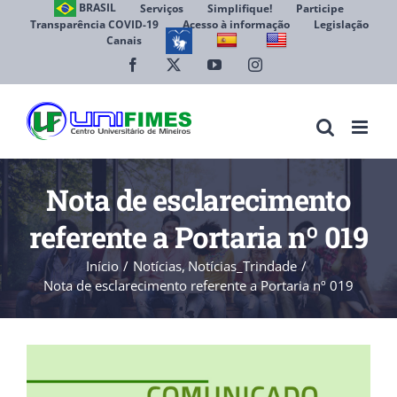
Ir
BRASIL
Serviços
Simplifique!
Participe
Transparência COVID-19
Acesso à informação
Legislação
para
Canais
Abrir 
o
conteúdo
Facebook
X
YouTube
Instagram
Nota de esclarecimento
referente a Portaria nº 019
Início
Notícias
Notícias_Trindade
Nota de esclarecimento referente a Portaria nº 019
View
Larger
Image