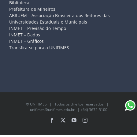
Biblioteca
Prefeitura de Mineiros
ABRUEM – Associação Brasileira dos Reitores das
Universidades Estaduais e Municipais
INMET – Previsão do Tempo
INMET – Dados
INMET – Gráficos
Transfira-se para a UNIFIMES
©
UNIFIMES
| Todos os direitos reservados |
unifimes@unifimes.edu.br
| (64) 3672-5100
Facebook
X
YouTube
Instagram