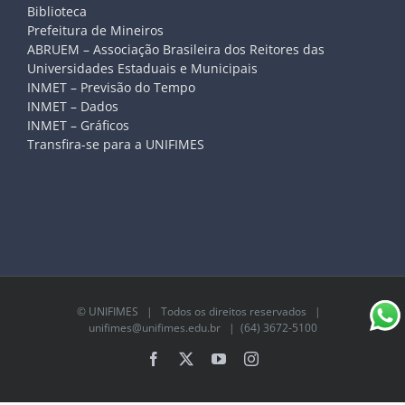
Biblioteca
Prefeitura de Mineiros
ABRUEM – Associação Brasileira dos Reitores das
Universidades Estaduais e Municipais
INMET – Previsão do Tempo
INMET – Dados
INMET – Gráficos
Transfira-se para a UNIFIMES
©
UNIFIMES
| Todos os direitos reservados |
unifimes@unifimes.edu.br
| (64) 3672-5100
Facebook
X
YouTube
Instagram