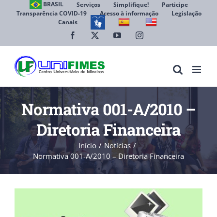
Ir
BRASIL
Serviços
Simplifique!
Participe
Transparência COVID-19
Acesso à informação
Legislação
para
Canais
Abrir 
o
conteúdo
Facebook
X
YouTube
Instagram
Normativa 001-A/2010 –
Diretoria Financeira
Início
Notícias
Normativa 001-A/2010 – Diretoria Financeira
View
Larger
Image