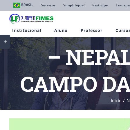
Ir
BRASIL
Serviços
Simplifique!
Participe
Transpa
para
o
conteúdo
Institucional
Aluno
Professor
Curso
Toggle
Sliding
– NEPAL
Bar
Area
CAMPO DA
Início
N
View
Larger