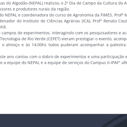
s do Algodão (NEPAL) realizou o 2º Dia de Campo da Cultura do A
sores e produtores rurais da região.
 NEPAL e coordenadora do curso de Agronomia da FIMES, Profª MS
ador do Instituto de Ciências Agrárias (ICA), Profº Renato Cout
nhã.
s campos de experimentos, interagindo com os pesquisadores e aca
cnologia de Rio Verde (CEFET) vieram prestigiar o evento, acomp
o o almoço e às 14:00hs todos puderam acompanhar a palestra
te ano contou com o dobro de experimentos e uma participação e
e a equipe do NEPAL e a equipe de serviços do Campus II-IPAF" afi