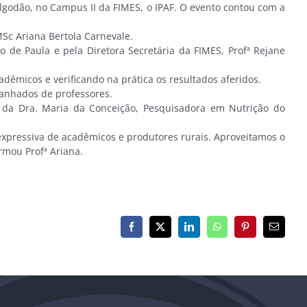
lgodão, no Campus II da FIMES, o IPAF. O evento contou com a
c Ariana Bertola Carnevale.
o de Paula e pela Diretora Secretária da FIMES, Profª Rejane
dêmicos e verificando na prática os resultados aferidos.
anhados de professores.
 da Dra. Maria da Conceição, Pesquisadora em Nutrição do
xpressiva de acadêmicos e produtores rurais. Aproveitamos o
rmou Profª Ariana.
Facebook
X
LinkedIn
WhatsApp
Pinterest
E-
mail