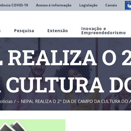
rência COVID-19
Acesso à informação
Legislação
Canais
Inovação e
s
Pesquisa
Extensão
Empreendedorismo
 REALIZA O 2
 CULTURA D
otícias
– NEPAL REALIZA O 2º DIA DE CAMPO DA CULTURA DO