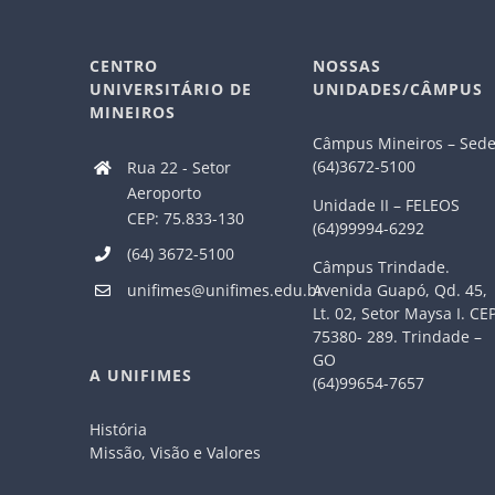
CENTRO
NOSSAS
UNIVERSITÁRIO DE
UNIDADES/CÂMPUS
MINEIROS
Câmpus Mineiros – Sed
(64)3672-5100
Rua 22 - Setor
Aeroporto
Unidade II – FELEOS
CEP: 75.833-130
(64)99994-6292
(64) 3672-5100
Câmpus Trindade.
Avenida Guapó, Qd. 45,
unifimes@unifimes.edu.br
Lt. 02, Setor Maysa I. CE
75380- 289. Trindade –
GO
A UNIFIMES
(64)99654-7657
História
Missão, Visão e Valores