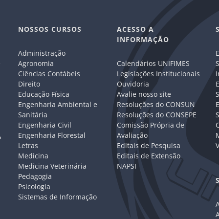
NOSSOS CURSOS
ACESSO A
INFORMAÇÃO
Administração
E
e
Agronomia
Calendários UNIFIMES
S
Ciências Contábeis
Legislações Institucionais
I
Direito
Ouvidoria
E
Educação Física
Avalie nosso site
S
Engenharia Ambiental e
Resoluções do CONSUN
Sanitária
Resoluções do CONSEPE
Engenharia Civil
Comissão Própria de
C
Engenharia Florestal
Avaliação
P
Letras
Editais de Pesquisa
V
Medicina
Editais de Extensão
Medicina Veterinária
NAPSI
Pedagogia
Psicologia
Sistemas de Informação
A