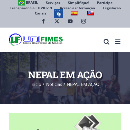
Ir
BRASIL
Serviços
Simplifique!
Participe
Transparência COVID-19
Acesso à informação
Legislação
para
Canais
Abrir 
o
conteúdo
Facebook
X
YouTube
Instagram
NEPAL EM AÇÃO
Início
Notícias
NEPAL EM AÇÃO
View
Larger
Image