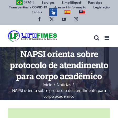
Ir
BRASIL
Serviços
Simplifique!
Participe
Transparência COVID-19
Acesso à informação
Legislação
para
Canais
Abrir 
o
conteúdo
Facebook
X
YouTube
Instagram
NAPSI orienta sobre
protocolo de atendimento
para corpo acadêmico
Início
Notícias
NAPSI orienta sobre protocolo de atendimento para
corpo acadêmico
View
Larger