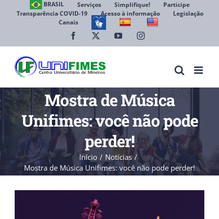
Ir
BRASIL
Serviços
Simplifique!
Participe
Transparência COVID-19
Acesso à informação
Legislação
para
Canais
Abrir 
o
conteúdo
Facebook
X
YouTube
Instagram
Mostra de Música
Unifimes: você não pode
perder!
Início
Notícias
Mostra de Música Unifimes: você não pode perder!
View
Larger
Image