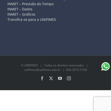
INMET – Previsão do Tempo
INMET – Dados
INMET – Gráficos
Transfira-se para a UNIFIMES
©
UNIFIMES
| Todos os direitos reservados |
unifimes@unifimes.edu.br
| (64) 3672-5100
Facebook
X
YouTube
Instagram