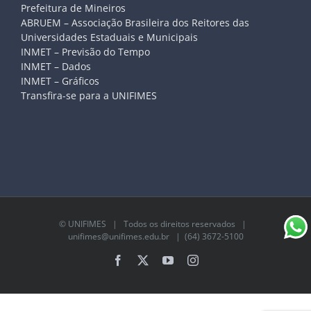
Prefeitura de Mineiros
ABRUEM – Associação Brasileira dos Reitores das
Universidades Estaduais e Municipais
INMET – Previsão do Tempo
INMET – Dados
INMET – Gráficos
Transfira-se para a UNIFIMES
©
UNIFIMES
| Todos os direitos reservados |
unifimes@unifimes.edu.br
| (64) 3672-5100
Facebook
X
YouTube
Instagram