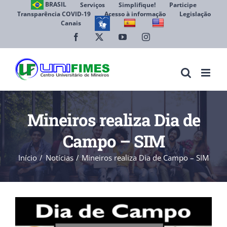
Ir
BRASIL
Serviços
Simplifique!
Participe
Transparência COVID-19
Acesso à informação
Legislação
para
Canais
Abrir 
o
conteúdo
Facebook
X
YouTube
Instagram
Mineiros realiza Dia de
Campo – SIM
Início
Notícias
Mineiros realiza Dia de Campo – SIM
View
Larger
Image