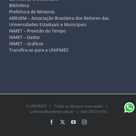
Biblioteca
Prefeitura de Mineiros
ABRUEM – Associação Brasileira dos Reitores das
Universidades Estaduais e Municipais
INMET – Previsão do Tempo
INMET – Dados
INMET – Gráficos
Transfira-se para a UNIFIMES
©
UNIFIMES
| Todos os direitos reservados |
unifimes@unifimes.edu.br
| (64) 3672-5100
Facebook
X
YouTube
Instagram