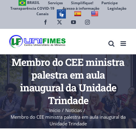
Ir
BRASIL
Serviços
Simplifique!
Participe
Transparência COVID-19
Acesso à informação
Legislação
para
Canais
Abrir 
o
conteúdo
Facebook
X
YouTube
Instagram
Membro do CEE ministra
palestra em aula
inaugural da Unidade
Trindade
Início
Notícias
Membro do CEE ministra palestra em aula inaugural da
Unidade Trindade