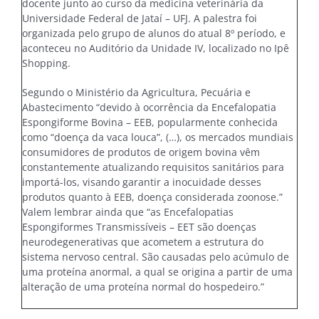
docente junto ao curso da medicina veterinária da
Universidade Federal de Jataí – UFJ. A palestra foi
organizada pelo grupo de alunos do atual 8º período, e
aconteceu no Auditório da Unidade IV, localizado no Ipê
Shopping.
Segundo o Ministério da Agricultura, Pecuária e
Abastecimento “devido à ocorrência da Encefalopatia
Espongiforme Bovina – EEB, popularmente conhecida
como “doença da vaca louca”, (…), os mercados mundiais
consumidores de produtos de origem bovina vêm
constantemente atualizando requisitos sanitários para
importá-los, visando garantir a inocuidade desses
produtos quanto à EEB, doença considerada zoonose.”
Valem lembrar ainda que “as Encefalopatias
Espongiformes Transmissíveis – EET são doenças
neurodegenerativas que acometem a estrutura do
sistema nervoso central. São causadas pelo acúmulo de
uma proteína anormal, a qual se origina a partir de uma
alteração de uma proteína normal do hospedeiro.”