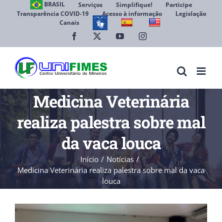
Ir
BRASIL
Serviços
Simplifique!
Participe
Transparência COVID-19
Acesso à informação
Legislação
para
Canais
Abrir 
o
conteúdo
Facebook
X
YouTube
Instagram
Medicina Veterinária
realiza palestra sobre mal
da vaca louca
Início
Notícias
Medicina Veterinária realiza palestra sobre mal da vaca
louca
View
Larger