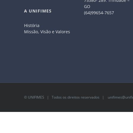
75380- 289. Trindade –
GO
A UNIFIMES
(64)99654-7657
História
Missão, Visão e Valores
©
UNIFIMES
| Todos os direitos reservados |
unifimes@unifi