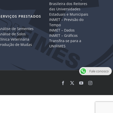
Brasileira dos Reitores
das Universidades
Estaduais e Municipais
SERVIÇOS PRESTADOS
INMET – Previsão do
Tempo
Análise de Sementes
INMET – Dados
nálise de Solos
INMET – Gráficos
línica Veterinária
Transfira-se para a
Produção de Mudas
UNIFIMES
Fale conosco
Facebook
X
YouTube
Instagram