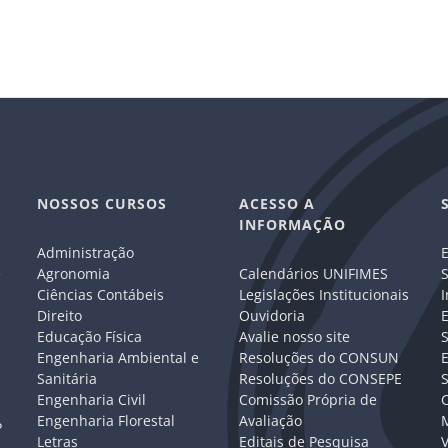
NOSSOS CURSOS
ACESSO A
INFORMAÇÃO
Administração
E
e
Agronomia
Calendários UNIFIMES
S
Ciências Contábeis
Legislações Institucionais
I
Direito
Ouvidoria
E
Educação Física
Avalie nosso site
S
Engenharia Ambiental e
Resoluções do CONSUN
Sanitária
Resoluções do CONSEPE
Engenharia Civil
Comissão Própria de
C
Engenharia Florestal
Avaliação
P
Letras
Editais de Pesquisa
V