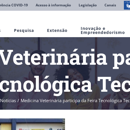
rência COVID-19
Acesso à informação
Legislação
Canais
Inovação e
s
Pesquisa
Extensão
Empreendedorismo
Veterinária pa
ecnológica T
Notícias
Medicina Veterinária participa da Feira Tecnológica T