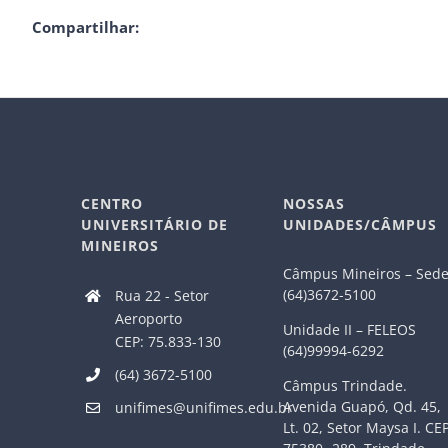
Compartilhar:
CENTRO
NOSSAS
UNIVERSITÁRIO DE
UNIDADES/CÂMPUS
MINEIROS
Câmpus Mineiros – Sed
(64)3672-5100
Rua 22 - Setor
Aeroporto
Unidade II – FELEOS
CEP: 75.833-130
(64)99994-6292
(64) 3672-5100
Câmpus Trindade.
Avenida Guapó, Qd. 45,
unifimes@unifimes.edu.br
Lt. 02, Setor Maysa I. CE