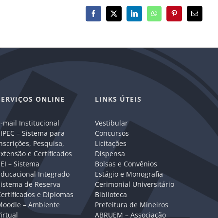
Facebook
X
LinkedIn
WhatsApp
Pinterest
E-
mail
SERVIÇOS ONLINE
LINKS ÚTEIS
-mail Institucional
Vestibular
IPEC – Sistema para
Concursos
nscrições, Pesquisa,
Licitações
xtensão e Certificados
Dispensa
EI – Sistema
Bolsas e Convênios
Educacional Integrado
Estágio e Monografia
Sistema de Reserva
Cerimonial Universitário
ertificados e Diplomas
Biblioteca
Moodle – Ambiente
Prefeitura de Mineiros
irtual
ABRUEM – Associação