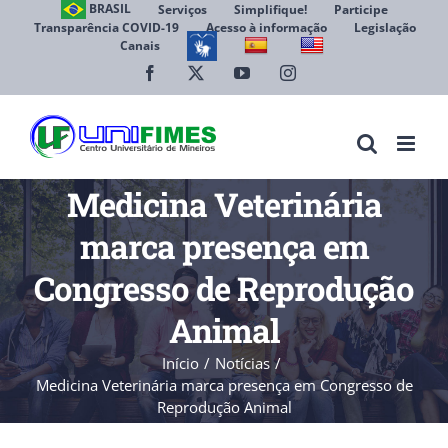
Ir
BRASIL
Serviços
Simplifique!
Participe
Transparência COVID-19
Acesso à informação
Legislação
para
Canais
Abrir 
o
conteúdo
Facebook
X
YouTube
Instagram
Medicina Veterinária
marca presença em
Congresso de Reprodução
Animal
Início
Notícias
Medicina Veterinária marca presença em Congresso de
Reprodução Animal