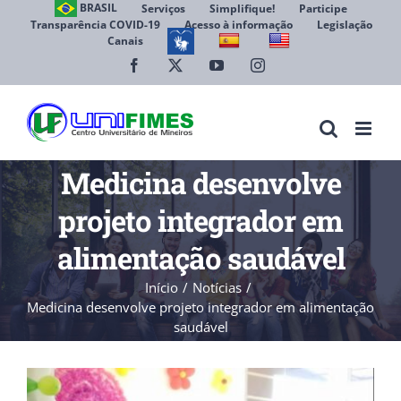
Ir
BRASIL
Serviços
Simplifique!
Participe
Transparência COVID-19
Acesso à informação
Legislação
para
Canais
Abrir 
o
conteúdo
Facebook
X
YouTube
Instagram
Medicina desenvolve
projeto integrador em
alimentação saudável
Início
Notícias
Medicina desenvolve projeto integrador em alimentação
saudável
View
Larger