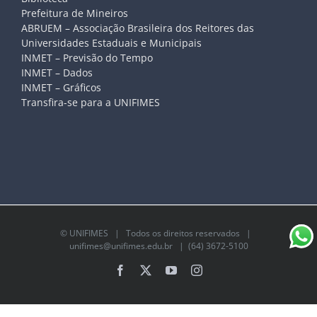
Prefeitura de Mineiros
ABRUEM – Associação Brasileira dos Reitores das
Universidades Estaduais e Municipais
INMET – Previsão do Tempo
INMET – Dados
INMET – Gráficos
Transfira-se para a UNIFIMES
©
UNIFIMES
| Todos os direitos reservados |
unifimes@unifimes.edu.br
| (64) 3672-5100
Facebook
X
YouTube
Instagram