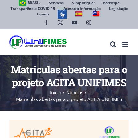
Ir
BRASIL
Serviços
Simplifique!
Participe
Transparência COVID-19
Acesso à informação
Legislação
para
Canais
Abrir 
o
conteúdo
Facebook
X
YouTube
Instagram
Matrículas abertas para o
projeto AGITA UNIFIMES
Início
Notícias
Matrículas abertas para o projeto AGITA UNIFIMES
View
Larger
Image