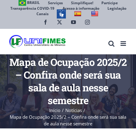
Ir
BRASIL
Serviços
Simplifique!
Participe
Transparência COVID-19
Acesso à informação
Legislação
para
Canais
Abrir 
o
conteúdo
Facebook
X
YouTube
Instagram
Mapa de Ocupação 2025/2
– Confira onde será sua
sala de aula nesse
semestre
Início
Notícias
Mapa de Ocupação 2025/2 – Confira onde será sua sala
de aula nesse semestre