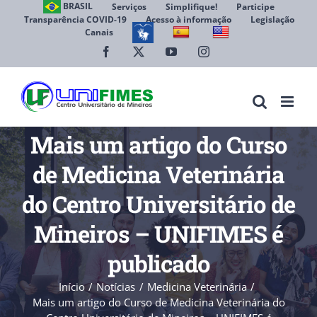
Ir
BRASIL
Serviços
Simplifique!
Participe
Transparência COVID-19
Acesso à informação
Legislação
para
Canais
Abrir 
o
conteúdo
Facebook
X
YouTube
Instagram
Mais um artigo do Curso
de Medicina Veterinária
do Centro Universitário de
Mineiros – UNIFIMES é
publicado
Início
Notícias
Medicina Veterinária
Mais um artigo do Curso de Medicina Veterinária do