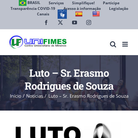
Ir
BRASIL
Serviços
Simplifique!
Participe
Transparência COVID-19
Acesso à informação
Legislação
para
Canais
Abrir 
o
conteúdo
Facebook
X
YouTube
Instagram
Luto – Sr. Erasmo
Rodrigues de Souza
Início
Notícias
Luto – Sr. Erasmo Rodrigues de Souza
View
Larger
Image