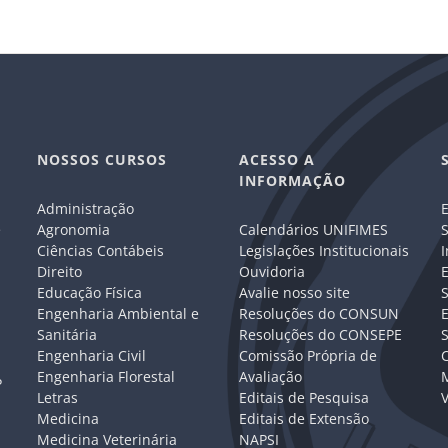
NOSSOS CURSOS
ACESSO A
INFORMAÇÃO
Administração
E
e
Agronomia
Calendários UNIFIMES
S
Ciências Contábeis
Legislações Institucionais
I
Direito
Ouvidoria
E
Educação Física
Avalie nosso site
S
Engenharia Ambiental e
Resoluções do CONSUN
Sanitária
Resoluções do CONSEPE
Engenharia Civil
Comissão Própria de
C
Engenharia Florestal
Avaliação
P
Letras
Editais de Pesquisa
V
Medicina
Editais de Extensão
Medicina Veterinária
NAPSI