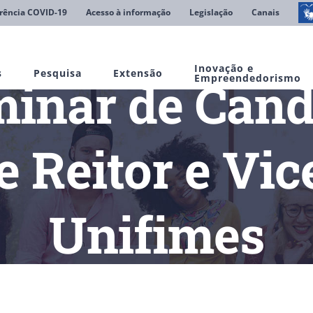
rência COVID-19
Acesso à informação
Legislação
Canais
Inovação e
s
Pesquisa
Extensão
iminar de Cand
Empreendedorismo
 Reitor e Vic
Unifimes
_Trindade
Lista Preliminar de Candidatos para Funções de Reitor