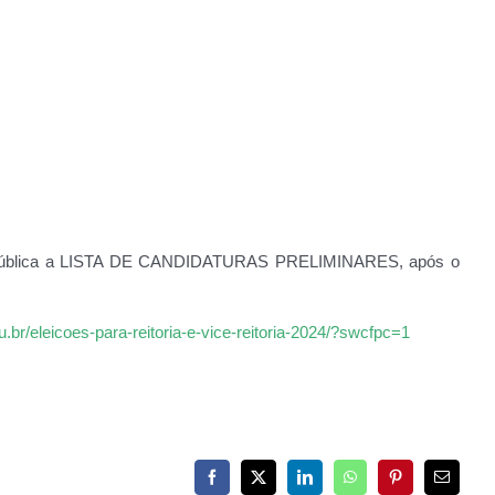
rna pública a LISTA DE CANDIDATURAS PRELIMINARES, após o
du.br/eleicoes-para-reitoria-e-vice-reitoria-2024/?swcfpc=1
Facebook
X
LinkedIn
WhatsApp
Pinterest
E-