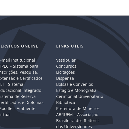
mail
SERVIÇOS ONLINE
LINKS ÚTEIS
-mail Institucional
Vestibular
IPEC – Sistema para
Concursos
nscrições, Pesquisa,
Licitações
xtensão e Certificados
Dispensa
EI – Sistema
Bolsas e Convênios
Educacional Integrado
Estágio e Monografia
Sistema de Reserva
Cerimonial Universitário
ertificados e Diplomas
Biblioteca
Moodle – Ambiente
Prefeitura de Mineiros
irtual
ABRUEM – Associação
Brasileira dos Reitores
das Universidades