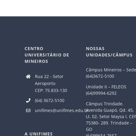
CENTRO
NOSSAS
UNIVERSITÁRIO DE
UNIDADES/CÂMPUS
MINEIROS
Câmpus Mineiros – Sed
(64)3672-5100
Rua 22 - Setor
Aeroporto
Unidade II – FELEOS
CEP: 75.833-130
(64)99994-6292
(64) 3672-5100
Câmpus Trindade.
Avenida Guapó, Qd. 45,
unifimes@unifimes.edu.br
Lt. 02, Setor Maysa I. CE
75380- 289. Trindade –
GO
A UNIFIMES
(64)99654-7657