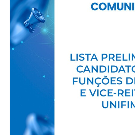
Image