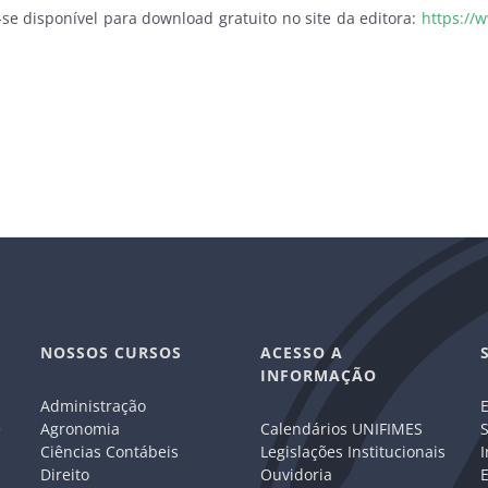
-se disponível para download gratuito no site da editora:
https://
NOSSOS CURSOS
ACESSO A
INFORMAÇÃO
Administração
E
e
Agronomia
Calendários UNIFIMES
S
Ciências Contábeis
Legislações Institucionais
I
Direito
Ouvidoria
E