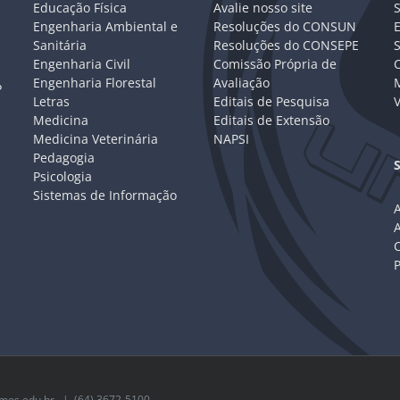
Educação Física
Avalie nosso site
S
Engenharia Ambiental e
Resoluções do CONSUN
Sanitária
Resoluções do CONSEPE
Engenharia Civil
Comissão Própria de
C
Engenharia Florestal
Avaliação
P
Letras
Editais de Pesquisa
V
Medicina
Editais de Extensão
Medicina Veterinária
NAPSI
Pedagogia
Psicologia
Sistemas de Informação
A
C
mes.edu.br
| (64) 3672-5100