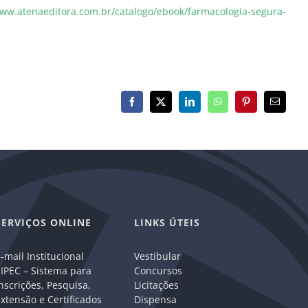
www.atenaeditora.com.br/catalogo/ebook/farmacologia-segura-
Facebook
X
LinkedIn
WhatsApp
Pinterest
E-
mail
SERVIÇOS ONLINE
LINKS ÚTEIS
-mail Institucional
Vestibular
IPEC – Sistema para
Concursos
nscrições, Pesquisa,
Licitações
xtensão e Certificados
Dispensa