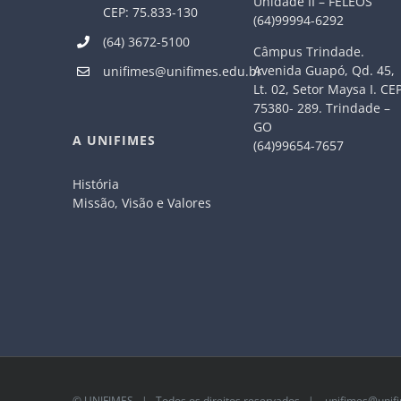
Unidade II – FELEOS
CEP: 75.833-130
(64)99994-6292
(64) 3672-5100
Câmpus Trindade.
Avenida Guapó, Qd. 45,
unifimes@unifimes.edu.br
Lt. 02, Setor Maysa I. CE
75380- 289. Trindade –
GO
A UNIFIMES
(64)99654-7657
História
Missão, Visão e Valores
©
UNIFIMES
| Todos os direitos reservados |
unifimes@unifi