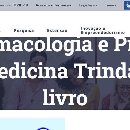
rência COVID-19
Acesso à informação
Legislação
Canais
Inovação e
s
Pesquisa
Extensão
macologia e P
Empreendedorismo
edicina Trind
livro
s
Liga de Farmacologia e Prescrição do curso de medicina Trinda