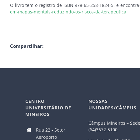
O livro tem o registro de ISBN 978-65-258-1824-5, e encontra
em-mapas-mentais-reduzindo-os-riscos-da-terapeutica
Compartilhar:
CENTRO
NOSSAS
UNIVERSITÁRIO DE
UNIDADES/CÂMPUS
MINEIROS
Câmpus Mineiros – Sed
(64)3672-5100
Rua 22 - Setor
Aeroporto