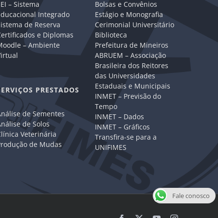
EI – Sistema
Bolsas e Convênios
Educacional Integrado
Estágio e Monografia
Sistema de Reserva
Cerimonial Universitário
ertificados e Diplomas
Biblioteca
Moodle – Ambiente
Prefeitura de Mineiros
irtual
ABRUEM – Associação
Brasileira dos Reitores
das Universidades
Estaduais e Municipais
SERVIÇOS PRESTADOS
INMET – Previsão do
Tempo
Análise de Sementes
INMET – Dados
nálise de Solos
INMET – Gráficos
línica Veterinária
Transfira-se para a
Produção de Mudas
UNIFIMES
Fale conosco