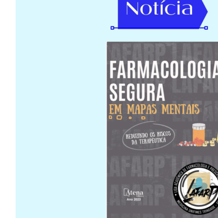
Image