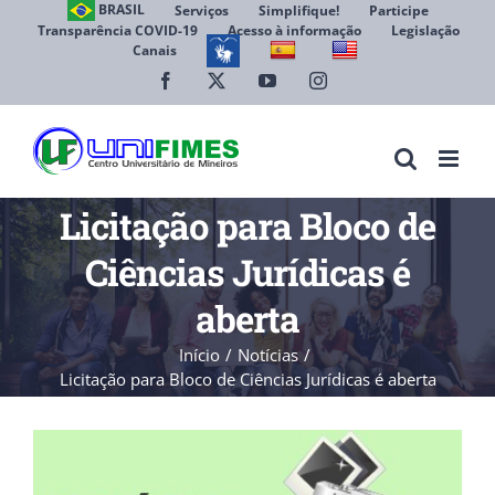
Ir
BRASIL
Serviços
Simplifique!
Participe
Transparência COVID-19
Acesso à informação
Legislação
para
Canais
Abrir 
o
conteúdo
Facebook
X
YouTube
Instagram
Licitação para Bloco de
Ciências Jurídicas é
aberta
Início
Notícias
Licitação para Bloco de Ciências Jurídicas é aberta
View
Larger
Image