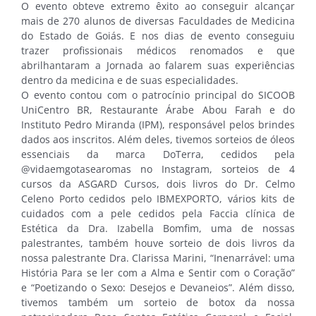
O evento obteve extremo êxito ao conseguir alcançar
mais de 270 alunos de diversas Faculdades de Medicina
do Estado de Goiás. E nos dias de evento conseguiu
trazer profissionais médicos renomados e que
abrilhantaram a Jornada ao falarem suas experiências
dentro da medicina e de suas especialidades.
O evento contou com o patrocínio principal do SICOOB
UniCentro BR, Restaurante Árabe Abou Farah e do
Instituto Pedro Miranda (IPM), responsável pelos brindes
dados aos inscritos. Além deles, tivemos sorteios de óleos
essenciais da marca DoTerra, cedidos pela
@vidaemgotasearomas no Instagram, sorteios de 4
cursos da ASGARD Cursos, dois livros do Dr. Celmo
Celeno Porto cedidos pelo IBMEXPORTO, vários kits de
cuidados com a pele cedidos pela Faccia clínica de
Estética da Dra. Izabella Bomfim, uma de nossas
palestrantes, também houve sorteio de dois livros da
nossa palestrante Dra. Clarissa Marini, “Inenarrável: uma
História Para se ler com a Alma e Sentir com o Coração”
e “Poetizando o Sexo: Desejos e Devaneios”. Além disso,
tivemos também um sorteio de botox da nossa