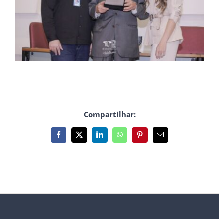
Compartilhar:
Facebook
X
LinkedIn
WhatsApp
Pinterest
E-
mail