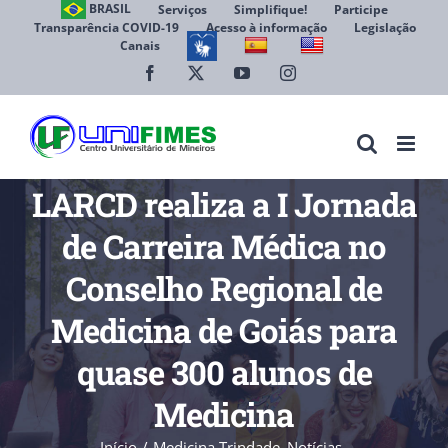
Ir
BRASIL
Serviços
Simplifique!
Participe
Transparência COVID-19
Acesso à informação
Legislação
para
Canais
Abrir 
o
conteúdo
Facebook
X
YouTube
Instagram
LARCD realiza a I Jornada
de Carreira Médica no
Conselho Regional de
Medicina de Goiás para
quase 300 alunos de
Medicina
Início
Medicina Trindade
Notícias