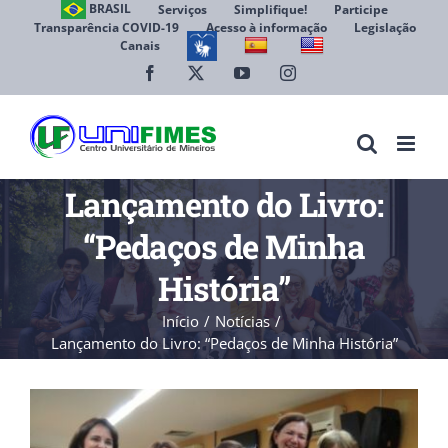
Ir
BRASIL
Serviços
Simplifique!
Participe
Transparência COVID-19
Acesso à informação
Legislação
para
Canais
Abrir 
o
conteúdo
Facebook
X
YouTube
Instagram
Lançamento do Livro:
“Pedaços de Minha
História”
Início
Notícias
Lançamento do Livro: “Pedaços de Minha História”
View
Larger
Image