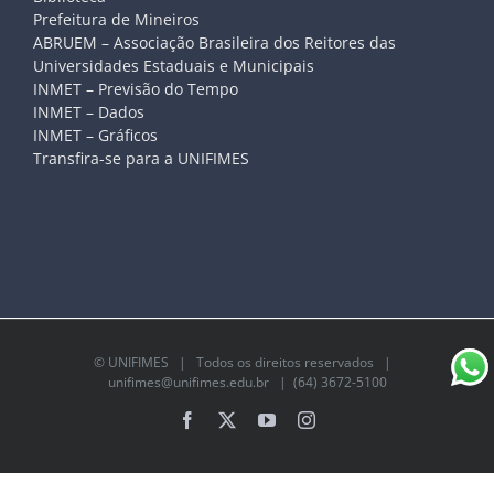
Prefeitura de Mineiros
ABRUEM – Associação Brasileira dos Reitores das
Universidades Estaduais e Municipais
INMET – Previsão do Tempo
INMET – Dados
INMET – Gráficos
Transfira-se para a UNIFIMES
©
UNIFIMES
| Todos os direitos reservados |
unifimes@unifimes.edu.br
| (64) 3672-5100
Facebook
X
YouTube
Instagram