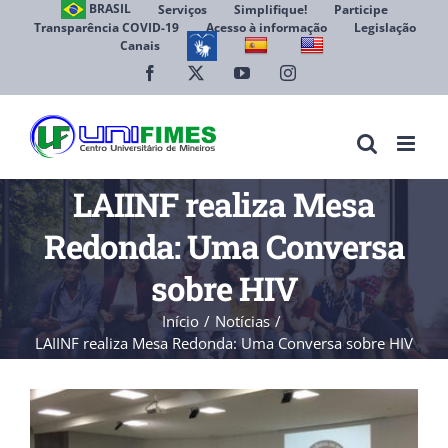
Ir
BRASIL
Serviços
Simplifique!
Participe
Transparência COVID-19
Acesso à informação
Legislação
para
Canais
Abrir 
o
conteúdo
Facebook
X
YouTube
Instagram
LAIINF realiza Mesa
Redonda: Uma Conversa
sobre HIV
Início
Notícias
LAIINF realiza Mesa Redonda: Uma Conversa sobre HIV
View
Larger
Image