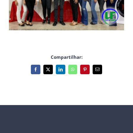
Compartilhar:
Facebook
X
LinkedIn
WhatsApp
Pinterest
E-
mail