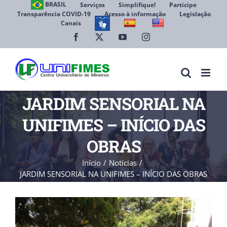
Ir
BRASIL
Serviços
Simplifique!
Participe
Transparência COVID-19
Acesso à informação
Legislação
para
Canais
Abrir 
o
conteúdo
Facebook
X
YouTube
Instagram
JARDIM SENSORIAL NA
UNIFIMES – INÍCIO DAS
OBRAS
Início
Notícias
JARDIM SENSORIAL NA UNIFIMES – INÍCIO DAS OBRAS
View
Larger
Image