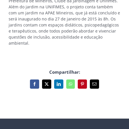
Prefeitura de Mineiros, Clube da Jardinagem e Unifimes.
Além do jardim na UNIFIMES, o projeto conta também
com um jardim na APAE Mineiros, que já está concluído e
será inaugurado no dia 27 de janeiro de 2015 às 8h. Os
jardins contam com espaços didáticos, psicopedagógicos
e terapêuticos, onde todos poderão abordar e vivenciar
questões de inclusão, acessibilidade e educação
ambiental.
Compartilhar:
Facebook
X
LinkedIn
WhatsApp
Pinterest
E-
mail