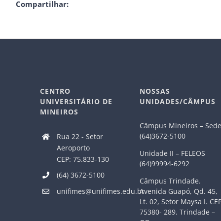
Compartilhar:
CENTRO
NOSSAS
UNIVERSITÁRIO DE
UNIDADES/CÂMPUS
MINEIROS
Câmpus Mineiros – Sed
(64)3672-5100
Rua 22 - Setor
Aeroporto
Unidade II – FELEOS
CEP: 75.833-130
(64)99994-6292
(64) 3672-5100
Câmpus Trindade.
Avenida Guapó, Qd. 45,
unifimes@unifimes.edu.br
Lt. 02, Setor Maysa I. CE
75380- 289. Trindade –