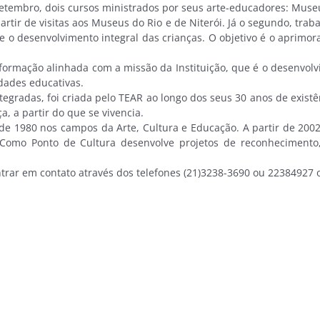
tembro, dois cursos ministrados por seus arte-educadores: Museus
rtir de visitas aos Museus do Rio e de Niterói. Já o segundo, tra
 desenvolvimento integral das crianças. O objetivo é o aprimoram
mação alinhada com a missão da Instituição, que é o desenvolvi
idades educativas.
adas, foi criada pelo TEAR ao longo dos seus 30 anos de existên
, a partir do que se vivencia.
 1980 nos campos da Arte, Cultura e Educação. A partir de 200
Como Ponto de Cultura desenvolve projetos de reconhecimento, v
rar em contato através dos telefones (21)3238-3690 ou 22384927 ou