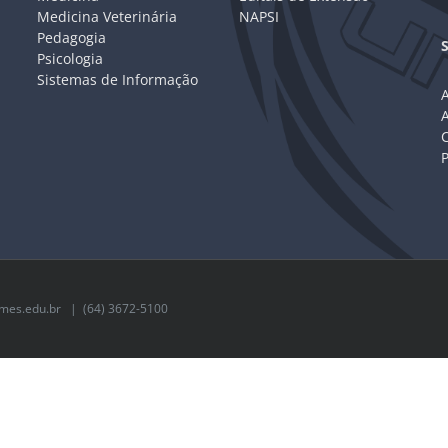
Medicina Veterinária
NAPSI
Pedagogia
Psicologia
Sistemas de Informação
A
C
mes.edu.br
| (64) 3672-5100