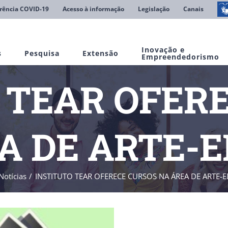
rência COVID-19
Acesso à informação
Legislação
Canais
Inovação e
s
Pesquisa
Extensão
Empreendedorismo
 TEAR OFER
A DE ARTE-
Notícias
INSTITUTO TEAR OFERECE CURSOS NA ÁREA DE ARTE-