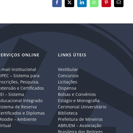
Facebook
X
LinkedIn
WhatsApp
Pinterest
E-
mail
SERVIÇOS ONLINE
LINKS ÚTEIS
-mail Institucional
Vestibular
IPEC – Sistema para
Concursos
nscrições, Pesquisa,
Licitações
xtensão e Certificados
Dispensa
EI – Sistema
Bolsas e Convênios
Educacional Integrado
Estágio e Monografia
Sistema de Reserva
Cerimonial Universitário
ertificados e Diplomas
Biblioteca
Moodle – Ambiente
Prefeitura de Mineiros
irtual
ABRUEM – Associação
Brasileira dos Reitores