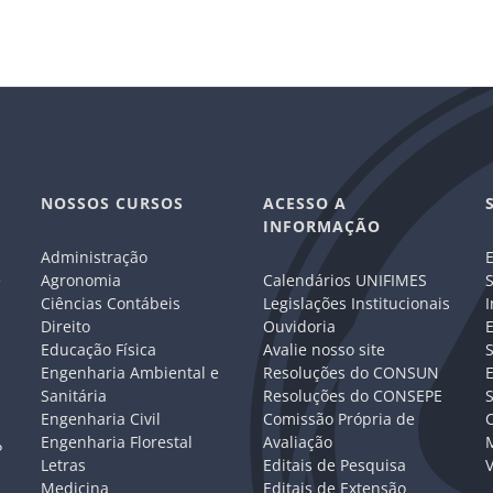
NOSSOS CURSOS
ACESSO A
INFORMAÇÃO
Administração
E
e
Agronomia
Calendários UNIFIMES
S
Ciências Contábeis
Legislações Institucionais
I
Direito
Ouvidoria
E
Educação Física
Avalie nosso site
S
Engenharia Ambiental e
Resoluções do CONSUN
Sanitária
Resoluções do CONSEPE
Engenharia Civil
Comissão Própria de
C
Engenharia Florestal
Avaliação
P
Letras
Editais de Pesquisa
V
Medicina
Editais de Extensão