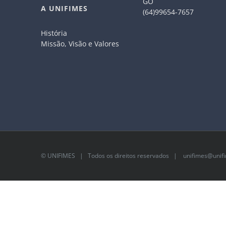
GO
A UNIFIMES
(64)99654-7657
História
Missão, Visão e Valores
©
UNIFIMES
| Todos os direitos reservados |
unifimes@unifi