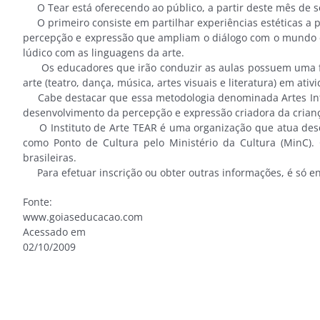
O Tear está oferecendo ao público, a partir deste mês de se
O primeiro consiste em partilhar experiências estéticas a pa
percepção e expressão que ampliam o diálogo com o mundo e o
lúdico com as linguagens da arte.
Os educadores que irão conduzir as aulas possuem uma for
arte (teatro, dança, música, artes visuais e literatura) em ativ
Cabe destacar que essa metodologia denominada Artes Integr
desenvolvimento da percepção e expressão criadora da criança
O Instituto de Arte TEAR é uma organização que atua desde
como Ponto de Cultura pelo Ministério da Cultura (MinC). 
brasileiras.
Para efetuar inscrição ou obter outras informações, é só ent
Fonte:
www.goiaseducacao.com
Acessado em
02/10/2009