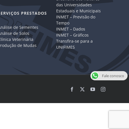
das Universidades
Estaduais e Municipais
SERVIÇOS PRESTADOS
INMET – Previsão do
Tempo
Análise de Sementes
INMET – Dados
nálise de Solos
INMET – Gráficos
línica Veterinária
Transfira-se para a
Produção de Mudas
UNIFIMES
Fale conosco
Facebook
X
YouTube
Instagram