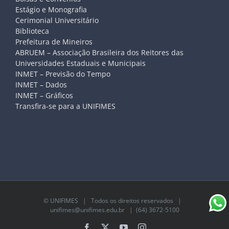
Estágio e Monografia
Cerimonial Universitário
Biblioteca
Prefeitura de Mineiros
ABRUEM – Associação Brasileira dos Reitores das
Universidades Estaduais e Municipais
INMET – Previsão do Tempo
INMET – Dados
INMET – Gráficos
Transfira-se para a UNIFIMES
©
UNIFIMES
| Todos os direitos reservados |
unifimes@unifimes.edu.br
| (64) 3672-5100
Facebook
X
YouTube
Instagram