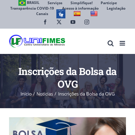
Ir
BRASIL
Serviços
Simplifique!
Participe
Transparência COVID-19
Acesso à informação
Legislação
para
Canais
Abrir 
o
conteúdo
Facebook
X
YouTube
Instagram
Inscrições da Bolsa da
OVG
Início
Notícias
Inscrições da Bolsa da OVG
View
Larger
Image