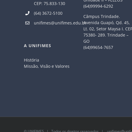
CEP: 75.833-130
(64)99994-6292
(64) 3672-5100
Câmpus Trindade.
Avenida Guapó, Qd. 45,
unifimes@unifimes.edu.br
Lt. 02, Setor Maysa I. CE
75380- 289. Trindade –
GO
A UNIFIMES
(64)99654-7657
História
Missão, Visão e Valores
©
UNIFIMES
| Todos os direitos reservados |
unifimes@unifi