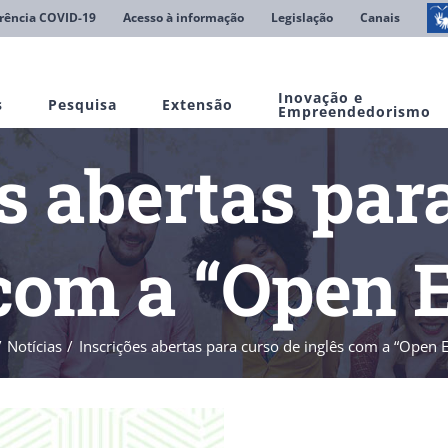
rência COVID-19
Acesso à informação
Legislação
Canais
Inovação e
s
Pesquisa
Extensão
Empreendedorismo
s abertas par
com a “Open 
Notícias
Inscrições abertas para curso de inglês com a “Open E