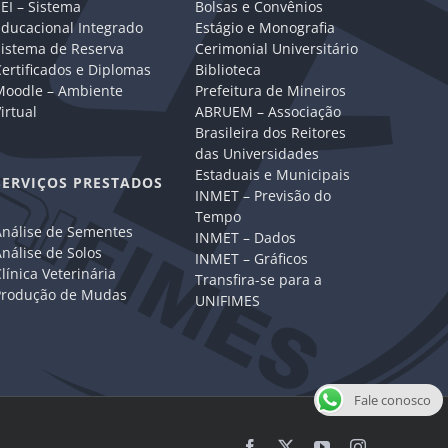
EI – Sistema
Bolsas e Convênios
Educacional Integrado
Estágio e Monografia
Sistema de Reserva
Cerimonial Universitário
ertificados e Diplomas
Biblioteca
Moodle – Ambiente
Prefeitura de Mineiros
irtual
ABRUEM – Associação
Brasileira dos Reitores
das Universidades
Estaduais e Municipais
SERVIÇOS PRESTADOS
INMET – Previsão do
Tempo
Análise de Sementes
INMET – Dados
nálise de Solos
INMET – Gráficos
línica Veterinária
Transfira-se para a
Produção de Mudas
UNIFIMES
Fale conosco
Facebook
X
YouTube
Instagram