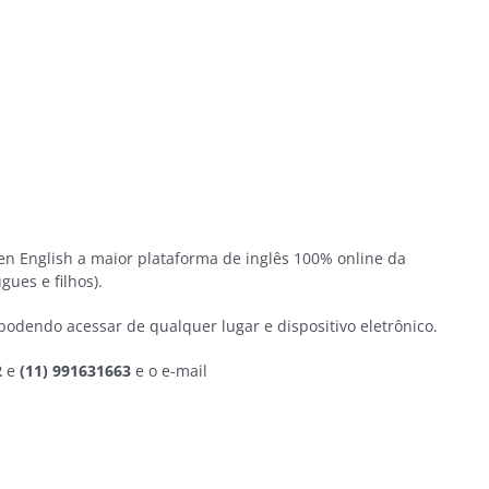
pen English a maior plataforma de inglês 100% online da
ues e filhos).
podendo acessar de qualquer lugar e dispositivo eletrônico.
2
e
(11) 991631663
e o e-mail