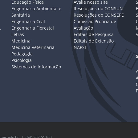
Educação Física
Avalie nosso site
S
Engenharia Ambiental e
Resoluções do CONSUN
Sanitária
Resoluções do CONSEPE
Engenharia Civil
Comissão Própria de
C
Engenharia Florestal
Avaliação
P
Letras
Editais de Pesquisa
V
Medicina
Editais de Extensão
Medicina Veterinária
NAPSI
Pedagogia
Psicologia
Sistemas de Informação
A
C
mes.edu.br
| (64) 3672-5100