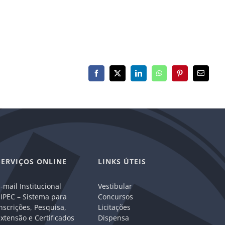
Facebook
X
LinkedIn
WhatsApp
Pinterest
E-
mail
SERVIÇOS ONLINE
LINKS ÚTEIS
-mail Institucional
Vestibular
IPEC – Sistema para
Concursos
nscrições, Pesquisa,
Licitações
xtensão e Certificados
Dispensa