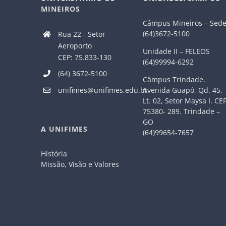
MINEIROS
Câmpus Mineiros – Sed
(64)3672-5100
Rua 22 - Setor
Aeroporto
Unidade II – FELEOS
CEP: 75.833-130
(64)99994-6292
(64) 3672-5100
Câmpus Trindade.
Avenida Guapó, Qd. 45,
unifimes@unifimes.edu.br
Lt. 02, Setor Maysa I. CE
75380- 289. Trindade –
GO
A UNIFIMES
(64)99654-7657
História
Missão, Visão e Valores