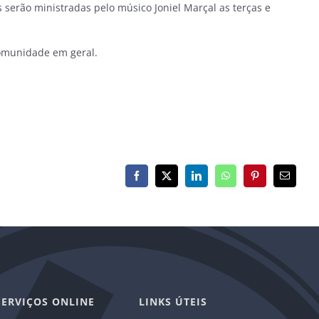
s serão ministradas pelo músico Joniel Marçal as terças e
 comunidade em geral.
Facebook
X
LinkedIn
WhatsApp
Pinterest
E-
mail
SERVIÇOS ONLINE
LINKS ÚTEIS