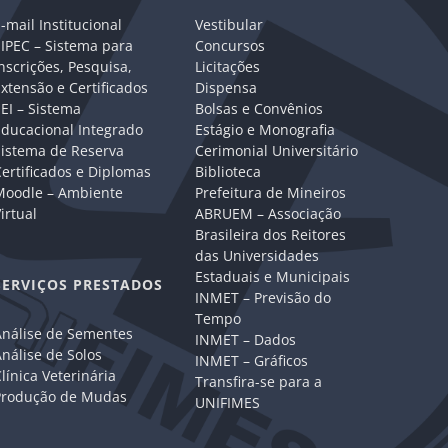
-mail Institucional
Vestibular
IPEC – Sistema para
Concursos
nscrições, Pesquisa,
Licitações
xtensão e Certificados
Dispensa
EI – Sistema
Bolsas e Convênios
Educacional Integrado
Estágio e Monografia
Sistema de Reserva
Cerimonial Universitário
ertificados e Diplomas
Biblioteca
Moodle – Ambiente
Prefeitura de Mineiros
irtual
ABRUEM – Associação
Brasileira dos Reitores
das Universidades
Estaduais e Municipais
SERVIÇOS PRESTADOS
INMET – Previsão do
Tempo
Análise de Sementes
INMET – Dados
nálise de Solos
INMET – Gráficos
línica Veterinária
Transfira-se para a
Produção de Mudas
UNIFIMES