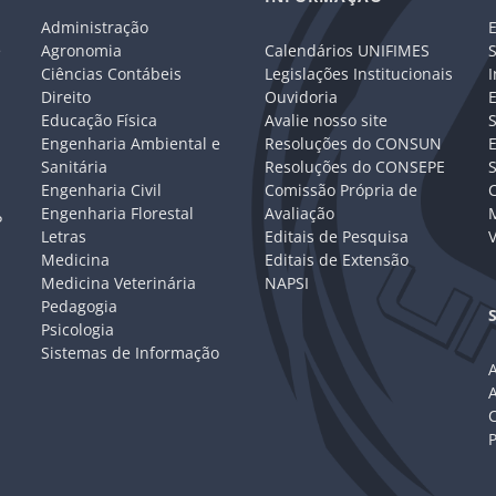
Administração
E
e
Agronomia
Calendários UNIFIMES
S
Ciências Contábeis
Legislações Institucionais
I
Direito
Ouvidoria
E
Educação Física
Avalie nosso site
S
Engenharia Ambiental e
Resoluções do CONSUN
Sanitária
Resoluções do CONSEPE
Engenharia Civil
Comissão Própria de
C
Engenharia Florestal
Avaliação
P
Letras
Editais de Pesquisa
V
Medicina
Editais de Extensão
Medicina Veterinária
NAPSI
Pedagogia
Psicologia
Sistemas de Informação
A
C