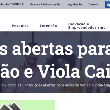
rência COVID-19
Acesso à informação
Legislação
Canais
Inovação e
s
Pesquisa
Extensão
Empreendedorismo
s abertas par
ão e Viola Ca
cio
Notícias
Inscrições abertas para aulas de Violão e Viola Cai