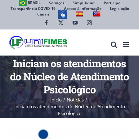
Ir
BRASIL
Serviços
Simplifique!
Participe
Transparência COVID-19
Acesso à informação
Legislação
para
Canais
Abrir 
o
conteúdo
Facebook
X
YouTube
Instagram
Iniciam os atendimentos
do Núcleo de Atendimento
Psicológico
Início
Notícias
Iniciam os atendimentos do Núcleo de Atendimento
Psicológico
View
Larger