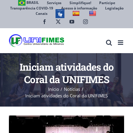
Ir
BRASIL
Serviços
Simplifique!
Participe
Transparência COVID-19
Acesso à informação
Legislação
para
Canais
Abrir 
o
conteúdo
Facebook
X
YouTube
Instagram
Iniciam atividades do
Coral da UNIFIMES
Início
Notícias
Iniciam atividades do Coral da UNIFIMES
View
Larger
Image