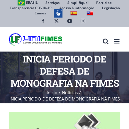
Ir
BRASIL
Serviços
Simplifique!
Participe
Transparência COVID-19
Acesso à informação
Legislação
para
Canais
Abrir 
o
conteúdo
Facebook
X
YouTube
Instagram
INICIA PERIODO DE
DEFESA DE
MONOGRAFIA NA FIMES
Início
Notícias
INICIA PERIODO DE DEFESA DE MONOGRAFIA NA FIMES
View
Larger
Image