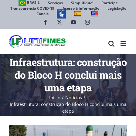
Ir
BRASIL
Serviços
Simplifique!
Participe
Transparência COVID-19
Acesso à informação
Legislação
para
Canais
Abrir 
o
conteúdo
Facebook
X
YouTube
Instagram
Infraestrutura: construção
do Bloco H conclui mais
uma etapa
Início
Notícias
Infraestrutura: construção do Bloco H conclui mais uma
etapa
View
Larger