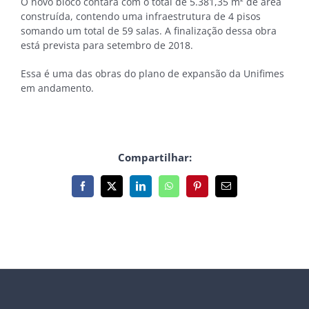
O novo bloco contará com o total de 5.381,35 m² de área
construída, contendo uma infraestrutura de 4 pisos
somando um total de 59 salas. A finalização dessa obra
está prevista para setembro de 2018.
Essa é uma das obras do plano de expansão da Unifimes
em andamento.
Compartilhar:
Facebook
X
LinkedIn
WhatsApp
Pinterest
E-
mail