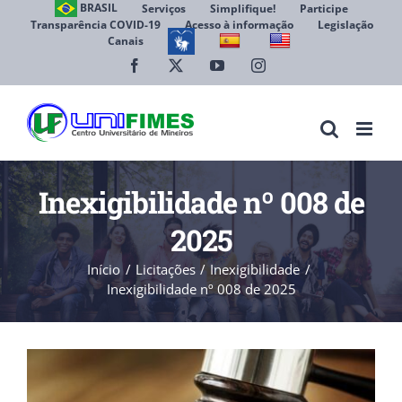
Ir
BRASIL
Serviços
Simplifique!
Participe
Transparência COVID-19
Acesso à informação
Legislação
para
Canais
Abrir 
o
conteúdo
Facebook
X
YouTube
Instagram
Inexigibilidade nº 008 de
2025
Início
Licitações
Inexigibilidade
Inexigibilidade nº 008 de 2025
View
Larger
Image