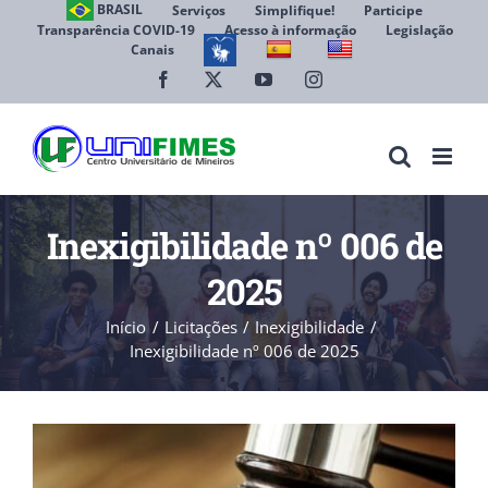
Ir
BRASIL
Serviços
Simplifique!
Participe
Transparência COVID-19
Acesso à informação
Legislação
para
Canais
Abrir 
o
conteúdo
Facebook
X
YouTube
Instagram
Inexigibilidade nº 006 de
2025
Início
Licitações
Inexigibilidade
Inexigibilidade nº 006 de 2025
View
Larger
Image