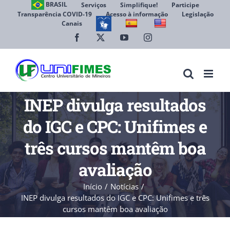
Ir
BRASIL
Serviços
Simplifique!
Participe
Transparência COVID-19
Acesso à informação
Legislação
para
Canais
Abrir 
o
conteúdo
Facebook
X
YouTube
Instagram
INEP divulga resultados
do IGC e CPC: Unifimes e
três cursos mantêm boa
avaliação
Início
Notícias
INEP divulga resultados do IGC e CPC: Unifimes e três
cursos mantêm boa avaliação