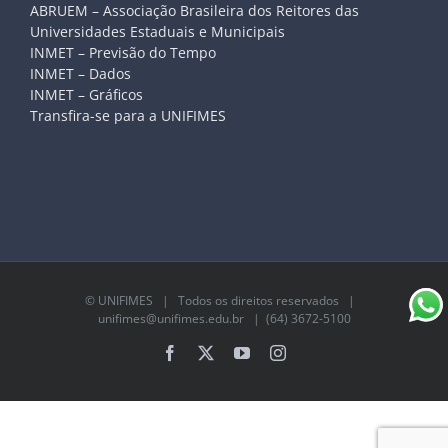
ABRUEM – Associação Brasileira dos Reitores das
Universidades Estaduais e Municipais
INMET – Previsão do Tempo
INMET – Dados
INMET – Gráficos
Transfira-se para a UNIFIMES
©
UNIFIMES
| Todos os direitos reservados |
unifimes@unifimes.edu.br
| (64) 3672-5100
Facebook
X
YouTube
Instagram