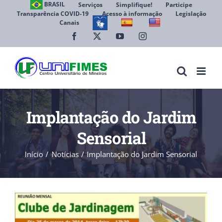
Ir
BRASIL
Serviços
Simplifique!
Participe
Transparência COVID-19
Acesso à informação
Legislação
para
Canais
Abrir 
o
conteúdo
Facebook
X
YouTube
Instagram
Implantação do Jardim
Sensorial
Início
Notícias
Implantação do Jardim Sensorial
View
Larger
Image