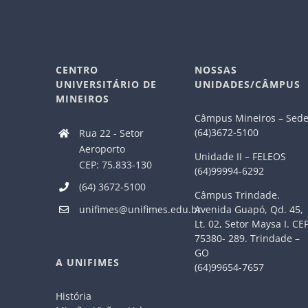
CENTRO
NOSSAS
UNIVERSITÁRIO DE
UNIDADES/CÂMPUS
MINEIROS
Câmpus Mineiros – Sed
(64)3672-5100
Rua 22 - Setor
Aeroporto
Unidade II – FELEOS
CEP: 75.833-130
(64)99994-6292
(64) 3672-5100
Câmpus Trindade.
Avenida Guapó, Qd. 45,
unifimes@unifimes.edu.br
Lt. 02, Setor Maysa I. CE
75380- 289. Trindade –
GO
A UNIFIMES
(64)99654-7657
História