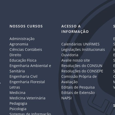
NOSSOS CURSOS
ACESSO A
INFORMAÇÃO
Administração
E
e
Agronomia
Calendários UNIFIMES
S
Ciências Contábeis
Legislações Institucionais
I
Direito
Ouvidoria
E
Educação Física
Avalie nosso site
S
Engenharia Ambiental e
Resoluções do CONSUN
Sanitária
Resoluções do CONSEPE
Engenharia Civil
Comissão Própria de
C
Engenharia Florestal
Avaliação
P
Letras
Editais de Pesquisa
V
Medicina
Editais de Extensão
Medicina Veterinária
NAPSI
Pedagogia
Psicologia
Sistemas de Informação