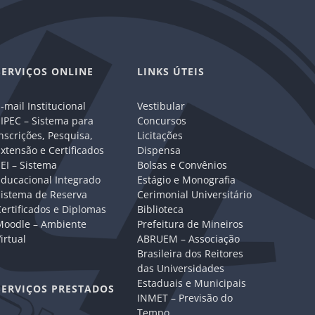
SERVIÇOS ONLINE
LINKS ÚTEIS
-mail Institucional
Vestibular
IPEC – Sistema para
Concursos
nscrições, Pesquisa,
Licitações
xtensão e Certificados
Dispensa
EI – Sistema
Bolsas e Convênios
Educacional Integrado
Estágio e Monografia
Sistema de Reserva
Cerimonial Universitário
ertificados e Diplomas
Biblioteca
Moodle – Ambiente
Prefeitura de Mineiros
irtual
ABRUEM – Associação
Brasileira dos Reitores
das Universidades
Estaduais e Municipais
SERVIÇOS PRESTADOS
INMET – Previsão do
Tempo