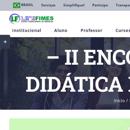
Ir
BRASIL
Serviços
Simplifique!
Participe
Transpa
para
o
conteúdo
Institucional
Aluno
Professor
Curso
Toggle
Sliding
– II EN
Bar
Area
DIDÁTICA
Início
View
Larger