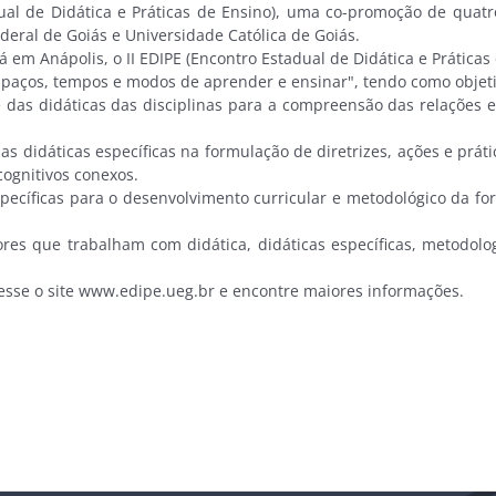
ual de Didática e Práticas de Ensino), uma co-promoção de quatro 
deral de Goiás e Universidade Católica de Goiás.
 em Anápolis, o II EDIPE (Encontro Estadual de Didática e Práticas
 espaços, tempos e modos de aprender e ensinar", tendo como objeti
a e das didáticas das disciplinas para a compreensão das relaçõe
s didáticas específicas na formulação de diretrizes, ações e práti
ognitivos conexos.
específicas para o desenvolvimento curricular e metodológico da fo
es que trabalham com didática, didáticas específicas, metodologi
cesse o site www.edipe.ueg.br e encontre maiores informações.