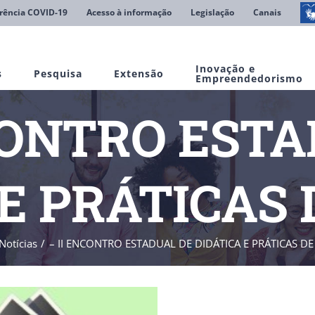
rência COVID-19
Acesso à informação
Legislação
Canais
Inovação e
s
Pesquisa
Extensão
Empreendedorismo
CONTRO EST
 E PRÁTICAS 
Notícias
– II ENCONTRO ESTADUAL DE DIDÁTICA E PRÁTICAS D