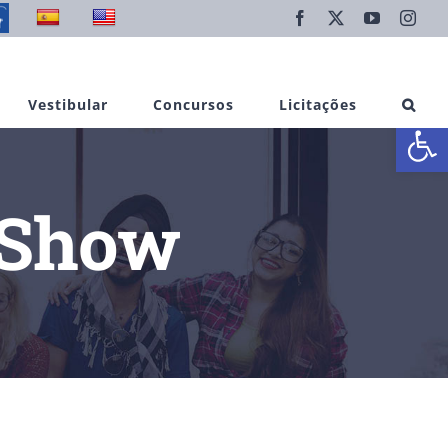
Facebook
X
YouTube
Inst
Vestibular
Concursos
Licitações
Abrir 
 Show