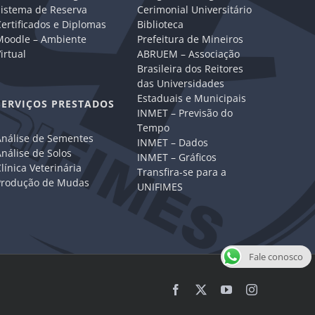
Sistema de Reserva
Cerimonial Universitário
ertificados e Diplomas
Biblioteca
Moodle – Ambiente
Prefeitura de Mineiros
irtual
ABRUEM – Associação
Brasileira dos Reitores
das Universidades
Estaduais e Municipais
SERVIÇOS PRESTADOS
INMET – Previsão do
Tempo
Análise de Sementes
INMET – Dados
nálise de Solos
INMET – Gráficos
línica Veterinária
Transfira-se para a
Produção de Mudas
UNIFIMES
Fale conosco
Facebook
X
YouTube
Instagram