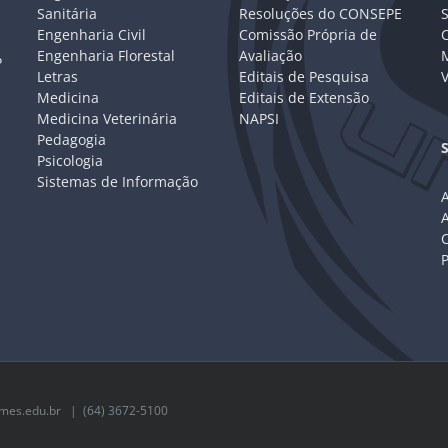
Sanitária
Resoluções do CONSEPE
Engenharia Civil
Comissão Própria de
C
Engenharia Florestal
Avaliação
P
Letras
Editais de Pesquisa
V
Medicina
Editais de Extensão
Medicina Veterinária
NAPSI
Pedagogia
Psicologia
Sistemas de Informação
A
C
mes.edu.br
| (64) 3672-5100