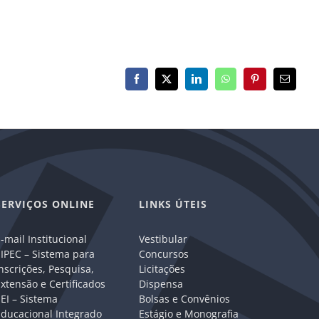
Facebook
X
LinkedIn
WhatsApp
Pinterest
E-
mail
SERVIÇOS ONLINE
LINKS ÚTEIS
-mail Institucional
Vestibular
IPEC – Sistema para
Concursos
nscrições, Pesquisa,
Licitações
xtensão e Certificados
Dispensa
EI – Sistema
Bolsas e Convênios
Educacional Integrado
Estágio e Monografia