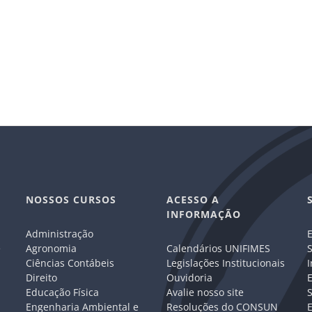
NOSSOS CURSOS
ACESSO A
INFORMAÇÃO
Administração
E
e
Agronomia
Calendários UNIFIMES
S
Ciências Contábeis
Legislações Institucionais
I
Direito
Ouvidoria
E
Educação Física
Avalie nosso site
S
Engenharia Ambiental e
Resoluções do CONSUN