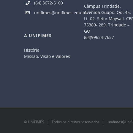
(64) 3672-5100
Câmpus Trindade.
Avenida Guapó, Qd. 45,
unifimes@unifimes.edu.br
Lt. 02, Setor Maysa I. CE
75380- 289. Trindade –
GO
A UNIFIMES
(64)99654-7657
História
Missão, Visão e Valores
©
UNIFIMES
| Todos os direitos reservados |
unifimes@unifi