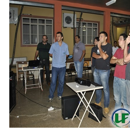
Image