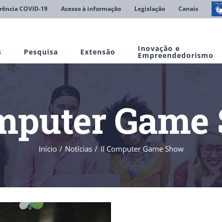
rência COVID-19
Acesso à informação
Legislação
Canais
Inovação e
s
Pesquisa
Extensão
Empreendedorismo
omputer Game
Início
Notícias
II Computer Game Show