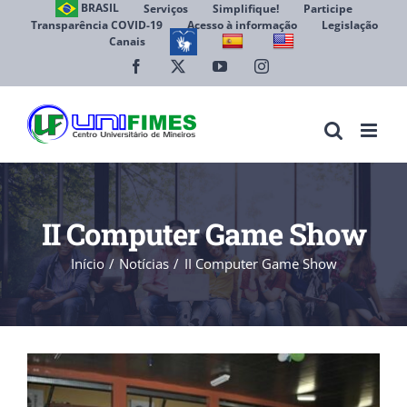
Ir
BRASIL
Serviços
Simplifique!
Participe
Transparência COVID-19
Acesso à informação
Legislação
para
Canais
Abrir 
o
conteúdo
Facebook
X
YouTube
Instagram
II Computer Game Show
Início
Notícias
II Computer Game Show
View
Larger
Image