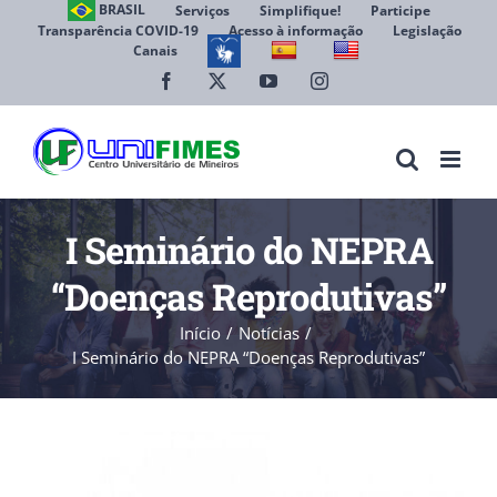
Ir
BRASIL
Serviços
Simplifique!
Participe
Transparência COVID-19
Acesso à informação
Legislação
para
Canais
Abrir 
o
conteúdo
Facebook
X
YouTube
Instagram
I Seminário do NEPRA
“Doenças Reprodutivas”
Início
Notícias
I Seminário do NEPRA “Doenças Reprodutivas”
View
Larger
Image