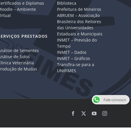
ertificados e Diplomas
Biblioteca
Moodle – Ambiente
Prefeitura de Mineiros
irtual
ABRUEM – Associação
Brasileira dos Reitores
das Universidades
Estaduais e Municipais
SERVIÇOS PRESTADOS
INMET – Previsão do
Tempo
Análise de Sementes
INMET – Dados
nálise de Solos
INMET – Gráficos
línica Veterinária
Transfira-se para a
Produção de Mudas
UNIFIMES
Fale conosco
Facebook
X
YouTube
Instagram