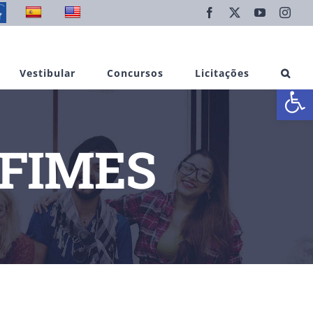
Facebook
X
YouTube
Inst
Vestibular
Concursos
Licitações
Abrir 
NIFIMES