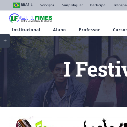
Ir
BRASIL
Serviços
Simplifique!
Participe
Transpa
para
o
conteúdo
Institucional
Aluno
Professor
Curso
Toggle
Sliding
Bar
Area
I Fest
View
Larger