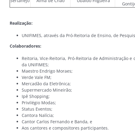
Sertanejo
Alma de Chão
Ubaldo Filgueira
Gontij
Realização:
UNIFIMES, através da Pró-Reitoria de Ensino, de Pesqui
Colaboradores:
Reitoria, Vice-Reitoria, Pró-Reitoria de Administração
da UNIFIMES;
Maestro Endrigo Moraes;
Verde Vale FM;
Mercadão da Eletrônica;
Supermercado Mineirão;
Ipê Shopping;
Privilégio Modas;
Status Eventos;
Cantora Nalícia;
Cantor Carlos Fernando e Banda, e
Aos cantores e compositores participantes.