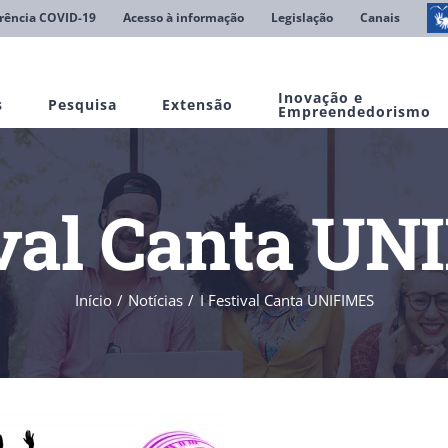
rência COVID-19
Acesso à informação
Legislação
Canais
Inovação e
s
Pesquisa
Extensão
Empreendedorismo
ival Canta U
Início
Notícias
I Festival Canta UNIFIMES