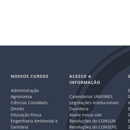
NOSSOS CURSOS
ACESSO A
INFORMAÇÃO
Administração
E
e
Agronomia
Calendários UNIFIMES
S
Ciências Contábeis
Legislações Institucionais
I
Direito
Ouvidoria
E
Educação Física
Avalie nosso site
S
Engenharia Ambiental e
Resoluções do CONSUN
Sanitária
Resoluções do CONSEPE