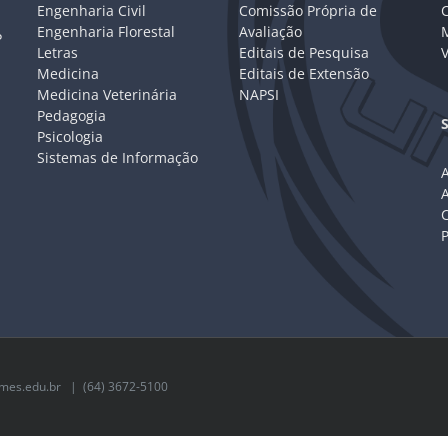
Engenharia Civil
Comissão Própria de
C
Engenharia Florestal
Avaliação
P
Letras
Editais de Pesquisa
V
Medicina
Editais de Extensão
Medicina Veterinária
NAPSI
Pedagogia
Psicologia
Sistemas de Informação
A
C
mes.edu.br
| (64) 3672-5100