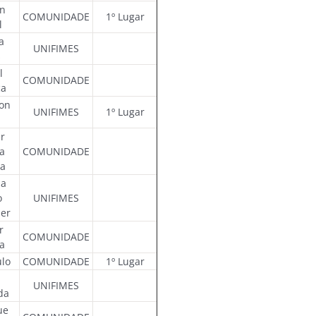
on
COMUNIDADE
1º Lugar
l
a
UNIFIMES
s
l
COMUNIDADE
ca
on
UNIFIMES
1º Lugar
a
er
a
COMUNIDADE
sa
a
o
UNIFIMES
er
r
COMUNIDADE
a
ulo
COMUNIDADE
1º Lugar
UNIFIMES
da
ue