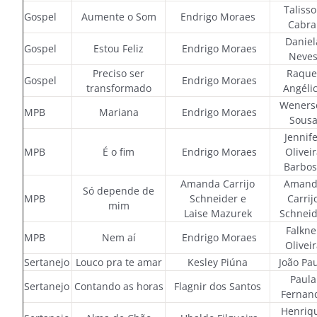
Taliss
Gospel
Aumente o Som
Endrigo Moraes
Cabra
Daniel
Gospel
Estou Feliz
Endrigo Moraes
Neve
Preciso ser
Raque
Gospel
Endrigo Moraes
transformado
Angéli
Weners
MPB
Mariana
Endrigo Moraes
Sous
Jennif
MPB
É o fim
Endrigo Moraes
Oliveir
Barbo
Amanda Carrijo
Amand
Só depende de
MPB
Schneider e
Carrij
mim
Laise Mazurek
Schneid
Falkne
MPB
Nem aí
Endrigo Moraes
Oliveir
Sertanejo
Louco pra te amar
Kesley Piúna
João Pa
Paula
Sertanejo
Contando as horas
Flagnir dos Santos
Fernan
Henriq