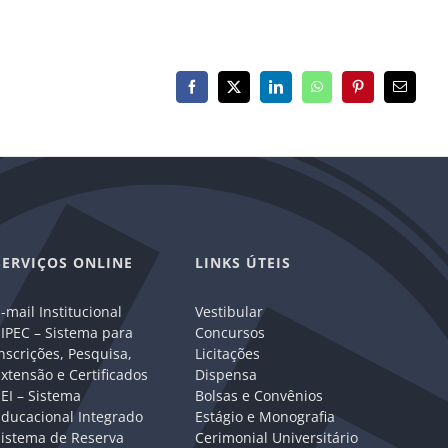
Facebook
X
LinkedIn
WhatsApp
Pinterest
E-
mail
SERVIÇOS ONLINE
LINKS ÚTEIS
-mail Institucional
Vestibular
IPEC – Sistema para
Concursos
nscrições, Pesquisa,
Licitações
xtensão e Certificados
Dispensa
EI – Sistema
Bolsas e Convênios
Educacional Integrado
Estágio e Monografia
Sistema de Reserva
Cerimonial Universitário