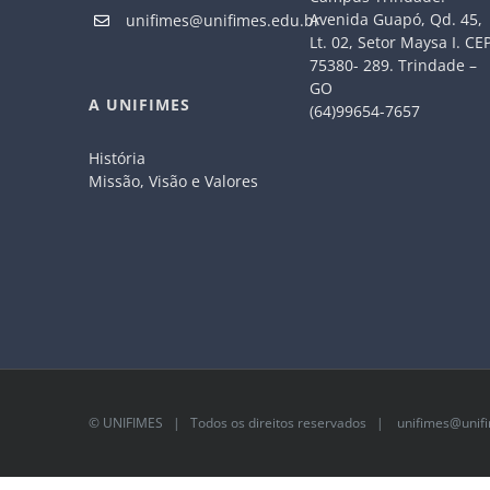
Avenida Guapó, Qd. 45,
unifimes@unifimes.edu.br
Lt. 02, Setor Maysa I. CE
75380- 289. Trindade –
GO
A UNIFIMES
(64)99654-7657
História
Missão, Visão e Valores
©
UNIFIMES
| Todos os direitos reservados |
unifimes@unifi