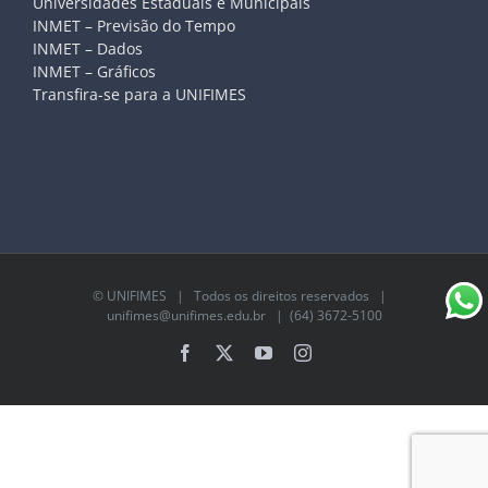
Universidades Estaduais e Municipais
INMET – Previsão do Tempo
INMET – Dados
INMET – Gráficos
Transfira-se para a UNIFIMES
©
UNIFIMES
| Todos os direitos reservados |
unifimes@unifimes.edu.br
| (64) 3672-5100
Facebook
X
YouTube
Instagram