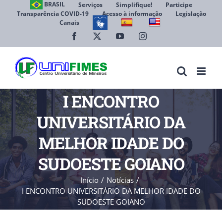
Ir
BRASIL
Serviços
Simplifique!
Participe
Transparência COVID-19
Acesso à informação
Legislação
para
Canais
Abrir 
o
conteúdo
Facebook
X
YouTube
Instagram
I ENCONTRO
UNIVERSITÁRIO DA
MELHOR IDADE DO
SUDOESTE GOIANO
Início
Notícias
I ENCONTRO UNIVERSITÁRIO DA MELHOR IDADE DO
SUDOESTE GOIANO