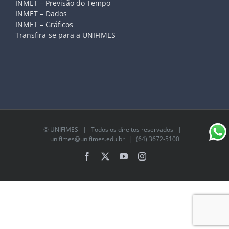
INMET – Previsão do Tempo
INMET – Dados
INMET – Gráficos
Transfira-se para a UNIFIMES
©
UNIFIMES
| Todos os direitos reservados |
unifimes@unifimes.edu.br
| (64) 3672-5100
Facebook
X
YouTube
Instagram