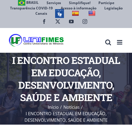
Ir
BRASIL
Serviços
Simplifique!
Participe
Transparência COVID-19
Acesso à informação
Legislação
para
Canais
Abrir 
o
conteúdo
Facebook
X
YouTube
Instagram
I ENCONTRO ESTADUAL
EM EDUCAÇÃO,
DESENVOLVIMENTO,
SAÚDE E AMBIENTE
Início
Notícias
I ENCONTRO ESTADUAL EM EDUCAÇÃO,
DESENVOLVIMENTO, SAÚDE E AMBIENTE