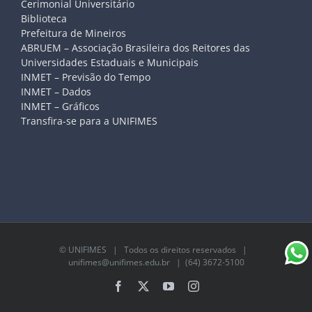
Cerimonial Universitário
Biblioteca
Prefeitura de Mineiros
ABRUEM – Associação Brasileira dos Reitores das
Universidades Estaduais e Municipais
INMET – Previsão do Tempo
INMET – Dados
INMET – Gráficos
Transfira-se para a UNIFIMES
©
UNIFIMES
| Todos os direitos reservados |
unifimes@unifimes.edu.br
| (64) 3672-5100
Facebook
X
YouTube
Instagram