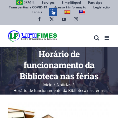
Ir
BRASIL
Serviços
Simplifique!
Participe
Transparência COVID-19
Acesso à informação
Legislação
para
Canais
Abrir 
o
conteúdo
Facebook
X
YouTube
Instagram
Horário de
funcionamento da
Biblioteca nas férias
Início
Notícias
Horário de funcionamento da Biblioteca nas férias
View
Larger
Image