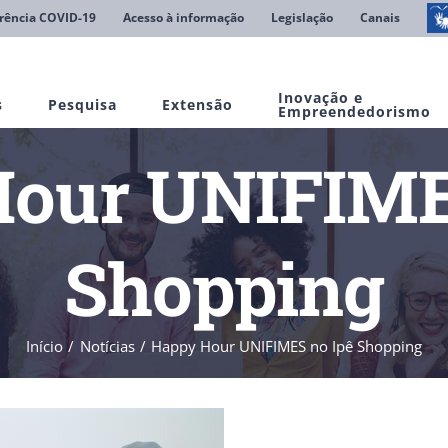
rência COVID-19
Acesso à informação
Legislação
Canais
Inovação e
s
Pesquisa
Extensão
Empreendedorismo
our UNIFIME
Shopping
Início
Notícias
Happy Hour UNIFIMES no Ipê Shopping