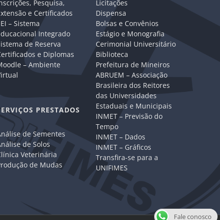
nscrições, Pesquisa,
Licitações
xtensão e Certificados
Dispensa
EI – Sistema
Bolsas e Convênios
Educacional Integrado
Estágio e Monografia
Sistema de Reserva
Cerimonial Universitário
ertificados e Diplomas
Biblioteca
Moodle – Ambiente
Prefeitura de Mineiros
irtual
ABRUEM – Associação
Brasileira dos Reitores
das Universidades
Estaduais e Municipais
SERVIÇOS PRESTADOS
INMET – Previsão do
Tempo
Análise de Sementes
INMET – Dados
nálise de Solos
INMET – Gráficos
línica Veterinária
Transfira-se para a
Produção de Mudas
UNIFIMES
Fale conosco