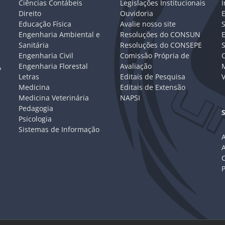
Ciências Contábeis
Legislações Institucionais
I
Direito
Ouvidoria
E
Educação Física
Avalie nosso site
S
Engenharia Ambiental e
Resoluções do CONSUN
Sanitária
Resoluções do CONSEPE
Engenharia Civil
Comissão Própria de
C
Engenharia Florestal
Avaliação
P
Letras
Editais de Pesquisa
V
Medicina
Editais de Extensão
Medicina Veterinária
NAPSI
Pedagogia
Psicologia
Sistemas de Informação
A
C