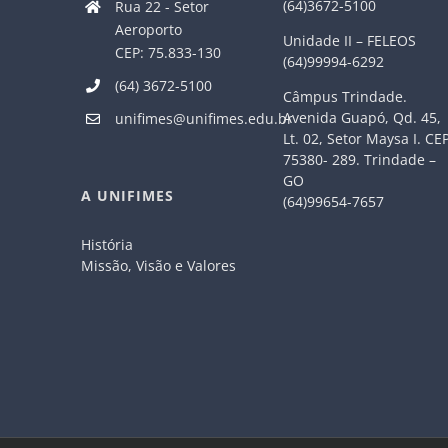
(64)3672-5100
Rua 22 - Setor
Aeroporto
Unidade II – FELEOS
CEP: 75.833-130
(64)99994-6292
(64) 3672-5100
Câmpus Trindade.
Avenida Guapó, Qd. 45,
unifimes@unifimes.edu.br
Lt. 02, Setor Maysa I. CE
75380- 289. Trindade –
GO
A UNIFIMES
(64)99654-7657
História
Missão, Visão e Valores