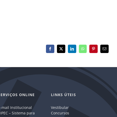
Facebook
X
LinkedIn
WhatsApp
Pinterest
E-
mail
SERVIÇOS ONLINE
LINKS ÚTEIS
-mail Institucional
Vestibular
IPEC – Sistema para
Concursos